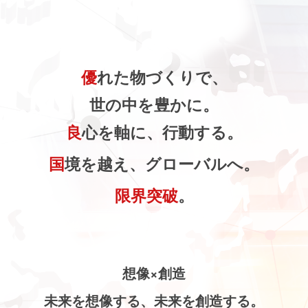
優
れた物づくりで、
世の中を豊かに。
良
心を軸に、行動する。
国
境を越え、グローバルへ。
限界突破
。
想像×創造
未来を想像する、未来を創造する。